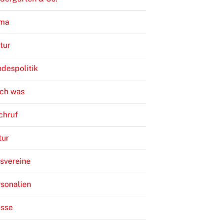
ima
tur
despolitik
ch was
chruf
tur
svereine
sonalien
esse