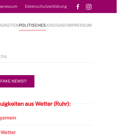
mpressum
Datenschutzerklärung
IGKEITEN
POLITISCHES
JUSOS
ASF
IMPRESSUM
FAKE NEWS!?
uigkeiten aus Wetter (Ruhr):
lgemein
-Wetter