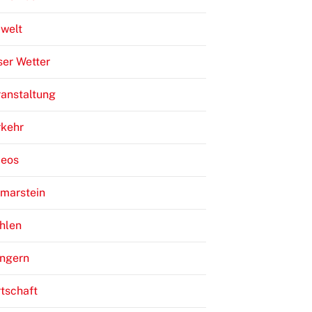
welt
er Wetter
anstaltung
rkehr
deos
lmarstein
hlen
ngern
tschaft