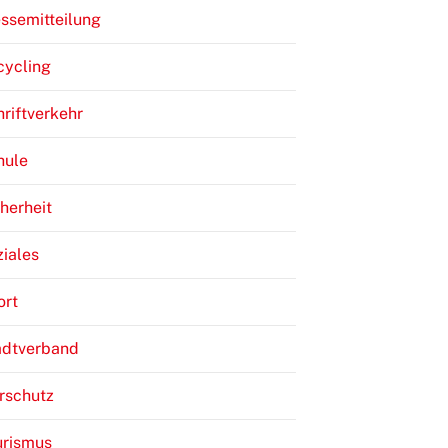
ssemitteilung
cycling
riftverkehr
hule
herheit
iales
ort
adtverband
rschutz
urismus