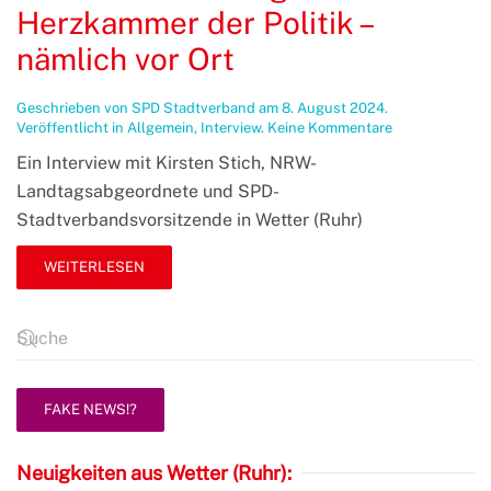
Herzkammer der Politik –
nämlich vor Ort
Geschrieben von
SPD Stadtverband
am
8. August 2024
.
zu
Veröffentlicht in
Allgemein
,
Interview
.
Keine Kommentare
30
Ein Interview mit Kirsten Stich, NRW-
Jahre
Erfahrung
Landtagsabgeordnete und SPD-
in
Stadtverbandsvorsitzende in Wetter (Ruhr)
der
Herzkammer
der
WEITERLESEN
Politik
–
nämlich
vor
Ort
FAKE NEWS!?
Neuigkeiten aus Wetter (Ruhr):