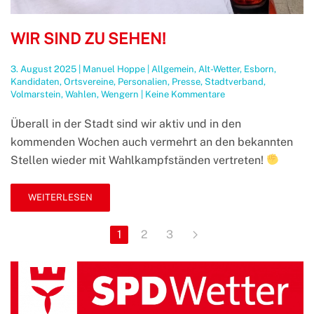
WIR SIND ZU SEHEN!
3. August 2025
|
Manuel Hoppe
|
Allgemein
,
Alt-Wetter
,
Esborn
,
Kandidaten
,
Ortsvereine
,
Personalien
,
Presse
,
Stadtverband
,
zu
Volmarstein
,
Wahlen
,
Wengern
|
Keine Kommentare
Wir
sind
Überall in der Stadt sind wir aktiv und in den
zu
kommenden Wochen auch vermehrt an den bekannten
sehen!
Stellen wieder mit Wahlkampfständen vertreten!
WEITERLESEN
1
2
3