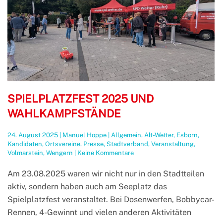
SPIELPLATZFEST 2025 UND
WAHLKAMPFSTÄNDE
24. August 2025
|
Manuel Hoppe
|
Allgemein
,
Alt-Wetter
,
Esborn
,
Kandidaten
,
Ortsvereine
,
Presse
,
Stadtverband
,
Veranstaltung
,
zu
Volmarstein
,
Wengern
|
Keine Kommentare
Spielplatzfest
2025
Am 23.08.2025 waren wir nicht nur in den Stadtteilen
und
aktiv, sondern haben auch am Seeplatz das
Wahlkampfstände
Spielplatzfest veranstaltet. Bei Dosenwerfen, Bobbycar-
Rennen, 4-Gewinnt und vielen anderen Aktivitäten