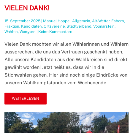
VIELEN DANK!
15. September 2025
|
Manuel Hoppe
|
Allgemein
,
Alt-Wetter
,
Esborn
,
Fraktion
,
Kandidaten
,
Ortsvereine
,
Stadtverband
,
Volmarstein
,
zu
Wahlen
,
Wengern
|
Keine Kommentare
Vielen
Dank!
Vielen Dank möchten wir allen Wählerinnen und Wählern
aussprechen, die uns das Vertrauen geschenkt haben.
Alle unsere Kandidaten aus den Wahlkreisen sind direkt
gewählt worden! Jetzt heißt es, dass wir in die
Stichwahlen gehen. Hier sind noch einige Eindrücke von
unseren Wahlkampfständen vom Wochenende.
WEITERLESEN