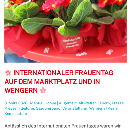
INTERNATIONALER FRAUENTAG
AUF DEM MARKTPLATZ UND IN
WENGERN
8. März 2026
|
Manuel Hoppe
|
Allgemein
,
Alt-Wetter
,
Esborn
,
Presse
,
Pressemitteilung
,
Stadtverband
,
Veranstaltung
,
Wengern
|
Keine
zu
Kommentare
Internationaler
Anlässlich des Internationalen Frauentages waren wir
Frauentag