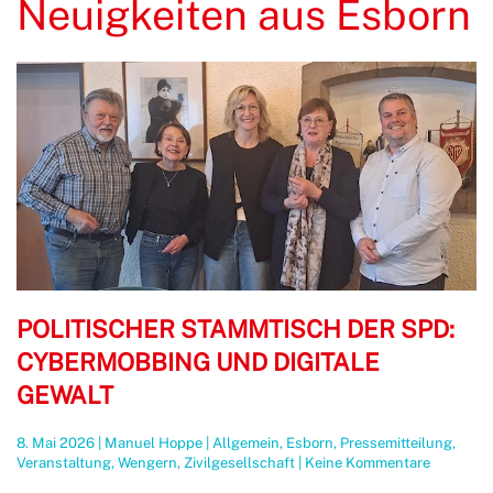
Neuigkeiten aus Esborn
POLITISCHER STAMMTISCH DER SPD:
CYBERMOBBING UND DIGITALE
GEWALT
8. Mai 2026
|
Manuel Hoppe
|
Allgemein
,
Esborn
,
Pressemitteilung
,
zu
Veranstaltung
,
Wengern
,
Zivilgesellschaft
|
Keine Kommentare
Politisch