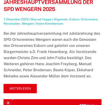
JAHRESHAUPTVERSAMMLUNG DER
SPD WENGERN 2025
7. Dezember 2025
|
Manuel Hoppe
|
Allgemein
,
Esborn
,
Ortsvereine
,
zu
Personalien
,
Wengern
|
Keine Kommentare
Jahreshauptversammlung
der
Bei der Jahreshauptversammlung mit Jubilarehrung des
SPD
SPD-Ortsvereines Wengern waren auch die Genossen
Wengern
2025
des Ortsvereines Esborn und geleitet von unseren
Bürgermeister a.D. Frank Hasenberg. Als Vorsitzende
wurden Christa Zinn und John Fiolka bestätigt. Des
Weiteren gehören Hans-Joachim Freyberg, Manuel
Schneider, Peter Brodersen, Beate Küper, Ekkehard
Meineke sowie Alexander Müller dem Vorstand an.
WEITERLESEN