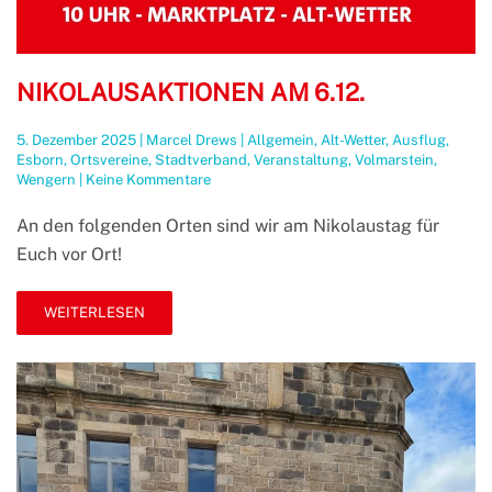
NIKOLAUSAKTIONEN AM 6.12.
5. Dezember 2025
|
Marcel Drews
|
Allgemein
,
Alt-Wetter
,
Ausflug
,
Esborn
,
Ortsvereine
,
Stadtverband
,
Veranstaltung
,
Volmarstein
,
zu
Wengern
|
Keine Kommentare
Nikolausaktionen
am
An den folgenden Orten sind wir am Nikolaustag für
6.12.
Euch vor Ort!
WEITERLESEN