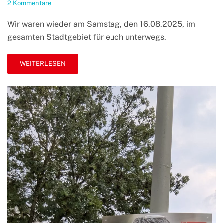
zu
2 Kommentare
Wir
waren
Wir waren wieder am Samstag, den 16.08.2025, im
für
gesamten Stadtgebiet für euch unterwegs.
Euch
vor
Ort
WEITERLESEN