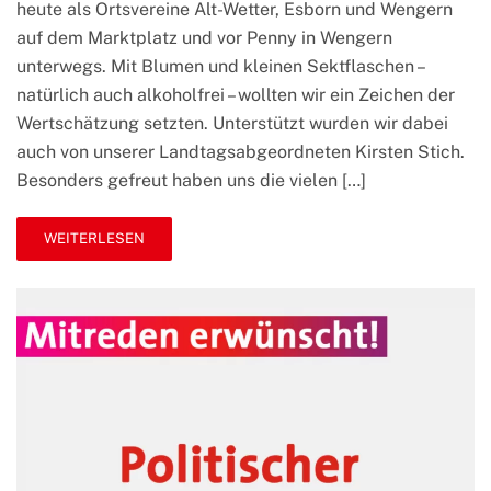
heute als Ortsvereine Alt-Wetter, Esborn und Wengern
auf
dem
auf dem Marktplatz und vor Penny in Wengern
Marktplatz
unterwegs. Mit Blumen und kleinen Sektflaschen –
und
in
natürlich auch alkoholfrei – wollten wir ein Zeichen der
Wengern
Wertschätzung setzten. Unterstützt wurden wir dabei
auch von unserer Landtagsabgeordneten Kirsten Stich.
Besonders gefreut haben uns die vielen […]
WEITERLESEN