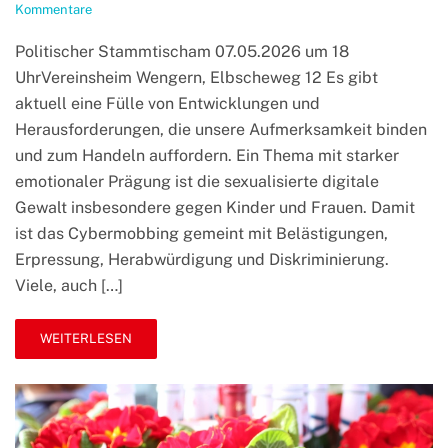
zu
Kommentare
Sexualisierte
Gewalt
Politischer Stammtischam 07.05.2026 um 18
im
UhrVereinsheim Wengern, Elbscheweg 12 Es gibt
Internet
–
aktuell eine Fülle von Entwicklungen und
Ein
Herausforderungen, die unsere Aufmerksamkeit binden
Problem,
das
und zum Handeln auffordern. Ein Thema mit starker
uns
emotionaler Prägung ist die sexualisierte digitale
alle
Gewalt insbesondere gegen Kinder und Frauen. Damit
angeht
ist das Cybermobbing gemeint mit Belästigungen,
Erpressung, Herabwürdigung und Diskriminierung.
Viele, auch […]
WEITERLESEN