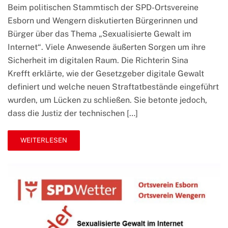
Stammti
Beim politischen Stammtisch der SPD-Ortsvereine
der
Esborn und Wengern diskutierten Bürgerinnen und
SPD:
Cybermo
Bürger über das Thema „Sexualisierte Gewalt im
und
Internet“. Viele Anwesende äußerten Sorgen um ihre
digitale
Gewalt
Sicherheit im digitalen Raum. Die Richterin Sina
Krefft erklärte, wie der Gesetzgeber digitale Gewalt
definiert und welche neuen Straftatbestände eingeführt
wurden, um Lücken zu schließen. Sie betonte jedoch,
dass die Justiz der technischen […]
WEITERLESEN