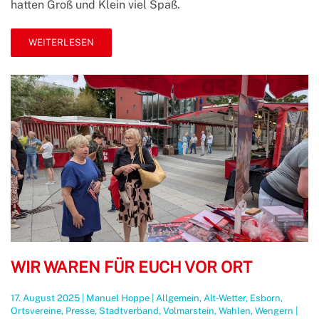
hatten Groß und Klein viel Spaß.
WEITERLESEN
WIR WAREN FÜR EUCH VOR ORT
17. August 2025
|
Manuel Hoppe
|
Allgemein
,
Alt-Wetter
,
Esborn
,
Ortsvereine
,
Presse
,
Stadtverband
,
Volmarstein
,
Wahlen
,
Wengern
|