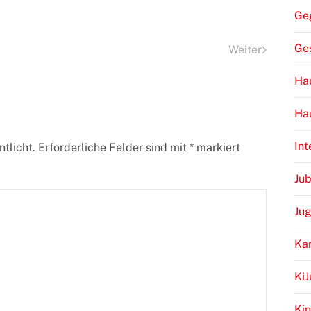
Ge
Ge
Weiter
Hau
Ha
Int
tlicht. Erforderliche Felder sind mit
*
markiert
Jub
Ju
Ka
Ki
Kin