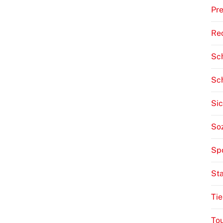
Pre
Re
Sch
Sc
Sic
Soz
Sp
St
Tie
To