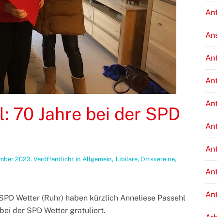
An
An
An
An
An
: 70 Jahre bei der SPD
An
An
ember 2023
. Veröffentlicht in
Allgemein
,
Jubilare
,
Ortsvereine
,
An
An
 SPD Wetter (Ruhr) haben kürzlich Anneliese Passehl
bei der SPD Wetter gratuliert.