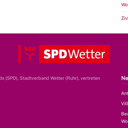
Wo
Ziv
Ne
s (SPD), Stadtverband Wetter (Ruhr), vertreten
Ant
Vil
Be
Wo