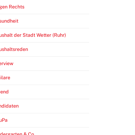
gen Rechts
sundheit
shalt der Stadt Wetter (Ruhr)
ushaltsreden
erview
ilare
gend
ndidaten
JuPa
dergarten & Co.