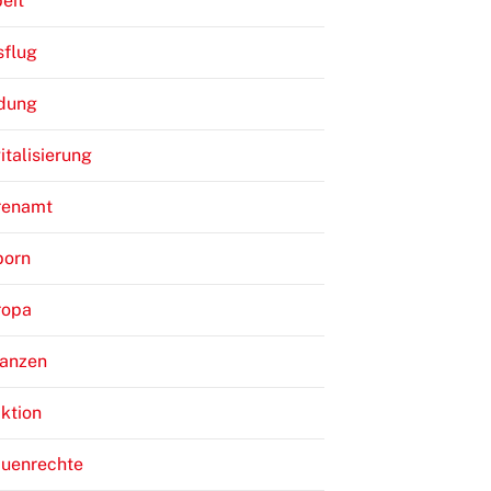
eit
sflug
ldung
italisierung
renamt
born
ropa
nanzen
ktion
auenrechte