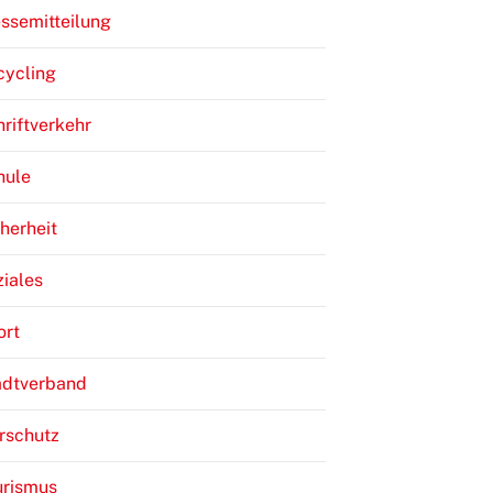
ssemitteilung
cycling
riftverkehr
hule
herheit
iales
ort
adtverband
rschutz
urismus