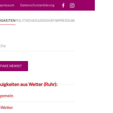
mpressum
Datenschutzerklärung
IGKEITEN
POLITISCHES
JUSOS
ASF
IMPRESSUM
FAKE NEWS!?
uigkeiten aus Wetter (Ruhr):
lgemein
-Wetter