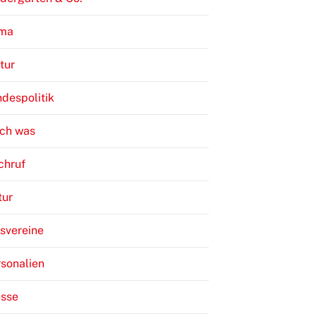
ima
tur
despolitik
ch was
chruf
tur
svereine
sonalien
esse