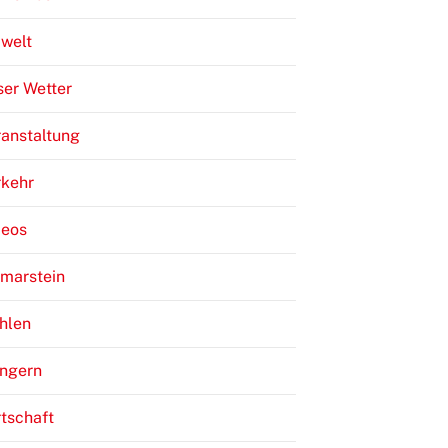
welt
er Wetter
anstaltung
rkehr
deos
lmarstein
hlen
ngern
tschaft