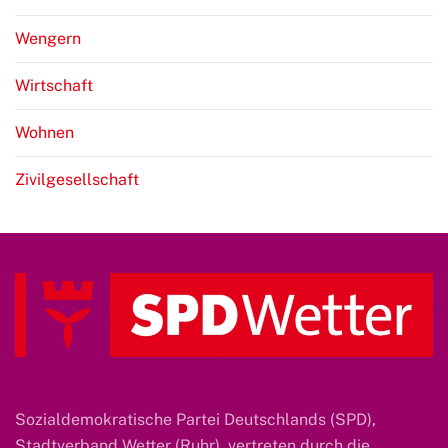
Wengern
Wirtschaft
Wohnen
Zivilgesellschaft
Sozialdemokratische Partei Deutschlands (SPD),
Stadtverband Wetter (Ruhr), vertreten durch die