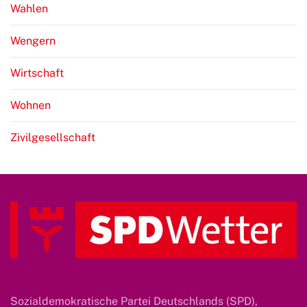
Wahlen
Wengern
Wirtschaft
Wohnen
Zivilgesellschaft
Sozialdemokratische Partei Deutschlands (SPD),