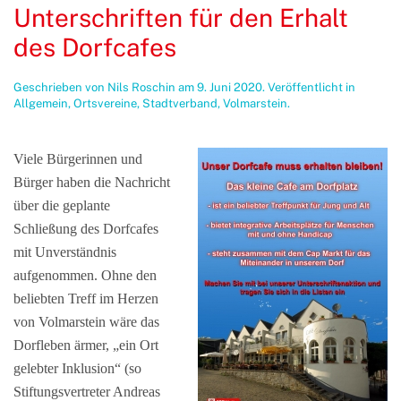
Unterschriften für den Erhalt
des Dorfcafes
Geschrieben von
Nils Roschin
am
9. Juni 2020
. Veröffentlicht in
Allgemein
,
Ortsvereine
,
Stadtverband
,
Volmarstein
.
Viele Bürgerinnen und
Bürger haben die Nachricht
über die geplante
Schließung des Dorfcafes
mit Unverständnis
aufgenommen. Ohne den
beliebten Treff im Herzen
von Volmarstein wäre das
Dorfleben ärmer, „ein Ort
gelebter Inklusion“ (so
Stiftungsvertreter Andreas