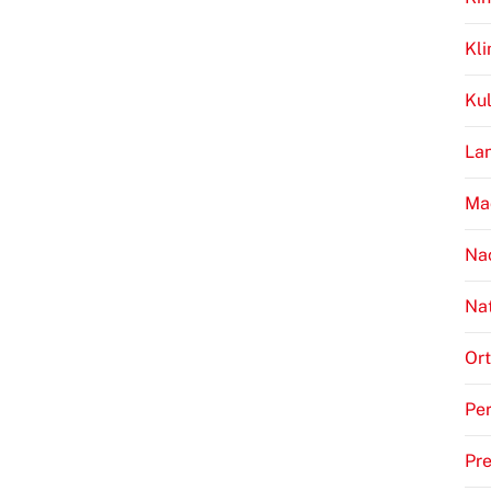
Kl
Kul
Lan
Ma
Na
Na
Ort
Per
Pr