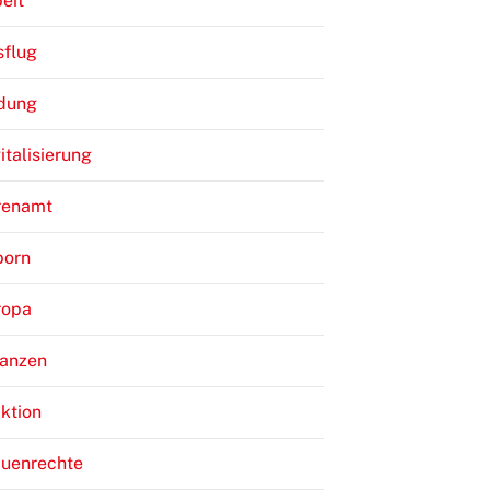
eit
sflug
ldung
italisierung
renamt
born
ropa
nanzen
ktion
auenrechte