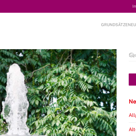
I
GRUNDSÄTZE
NEU
Ne
Al
Alt