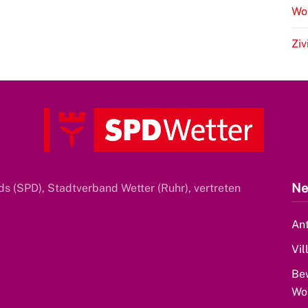
Wo
Ziv
Ne
s (SPD), Stadtverband Wetter (Ruhr), vertreten
Ant
Vil
Be
Wo