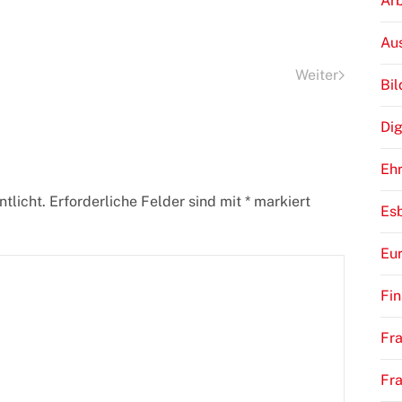
Arb
Au
Weiter
Bi
Dig
Eh
tlicht. Erforderliche Felder sind mit
*
markiert
Es
Eu
Fi
Fra
Fr