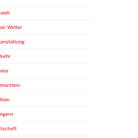
welt
er Wetter
anstaltung
rkehr
deos
lmarstein
hlen
ngern
tschaft