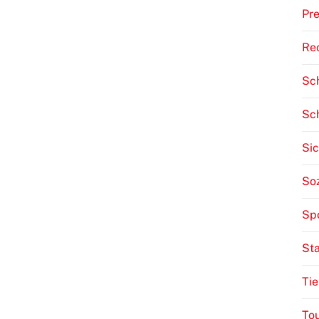
Pre
Re
Sch
Sc
Sic
Soz
Sp
St
Tie
To