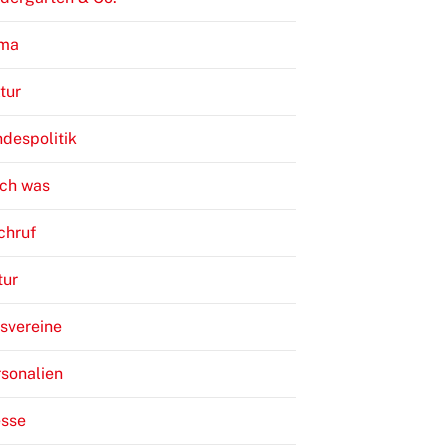
ima
tur
despolitik
ch was
chruf
tur
svereine
sonalien
esse