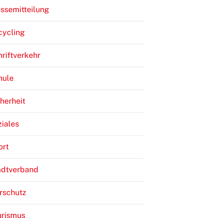
ssemitteilung
cycling
riftverkehr
hule
herheit
iales
ort
adtverband
rschutz
urismus