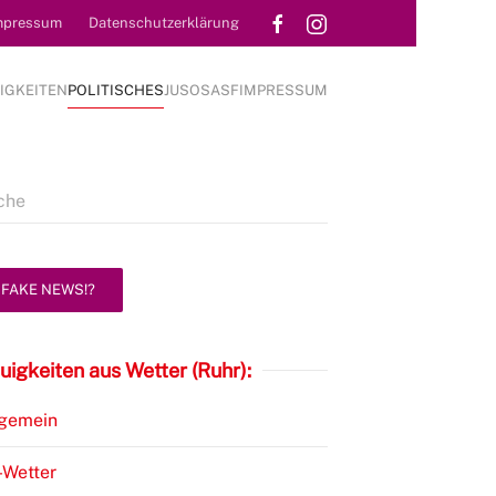
mpressum
Datenschutzerklärung
IGKEITEN
POLITISCHES
JUSOS
ASF
IMPRESSUM
FAKE NEWS!?
uigkeiten aus Wetter (Ruhr):
lgemein
-Wetter