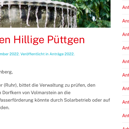
An
An
An
n Hillige Püttgen
An
ember 2022
. Veröffentlicht in
Anträge 2022
.
An
nberg,
An
 (Ruhr), bittet die Verwaltung zu prüfen, den
An
 Dorfkern von Volmarstein an die
asserförderung könnte durch Solarbetrieb oder auf
An
rden.
An