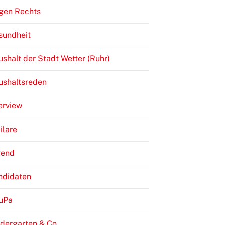
gen Rechts
sundheit
shalt der Stadt Wetter (Ruhr)
ushaltsreden
erview
ilare
gend
ndidaten
JuPa
dergarten & Co.