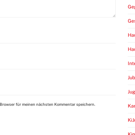
Ge
Ge
Hau
Ha
Int
Jub
Ju
 Browser für meinen nächsten Kommentar speichern.
Ka
Ki
Kin