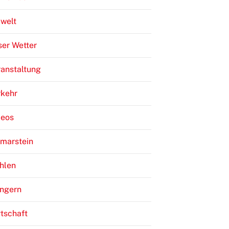
welt
er Wetter
anstaltung
rkehr
deos
lmarstein
hlen
ngern
tschaft