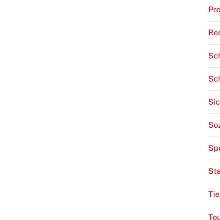
Pre
Re
Sch
Sc
Sic
Soz
Sp
St
Tie
To