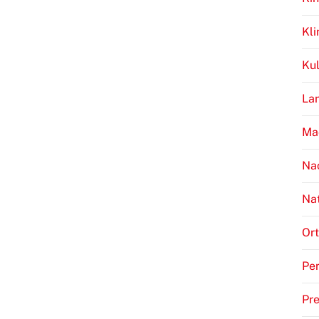
Kl
Kul
Lan
Ma
Na
Na
Ort
Per
Pr