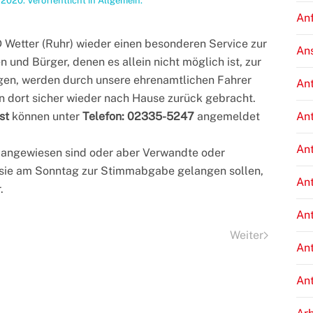
 2020
. Veröffentlicht in
Allgemein
.
An
etter (Ruhr) wieder einen besonderen Service zur
An
 und Bürger, denen es allein nicht möglich ist, zur
gen, werden durch unsere ehrenamtlichen Fahrer
An
n dort sicher wieder nach Hause zurück gebracht.
An
st
können unter
Telefon: 02335-5247
angemeldet
An
g angewiesen sind oder aber Verwandte oder
e sie am Sonntag zur Stimmabgabe gelangen sollen,
An
.
An
Weiter
An
An