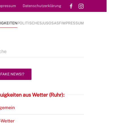
mpressum
Datenschutzerklärung
IGKEITEN
POLITISCHES
JUSOS
ASF
IMPRESSUM
FAKE NEWS!?
uigkeiten aus Wetter (Ruhr):
lgemein
-Wetter