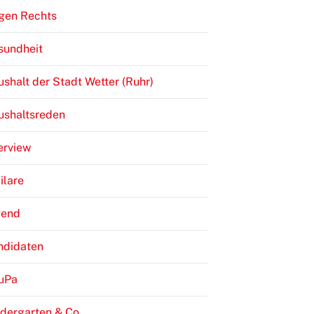
gen Rechts
sundheit
shalt der Stadt Wetter (Ruhr)
ushaltsreden
erview
ilare
gend
ndidaten
JuPa
dergarten & Co.