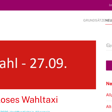
I
GRUNDSÄTZE
NEU
Ne
Al
loses Wahltaxi
Alt