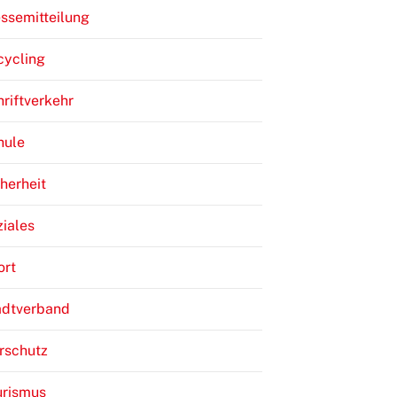
ssemitteilung
cycling
riftverkehr
hule
herheit
iales
ort
adtverband
rschutz
urismus