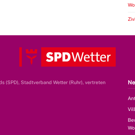
Wo
Ziv
Ne
s (SPD), Stadtverband Wetter (Ruhr), vertreten
Ant
Vil
Be
Wo