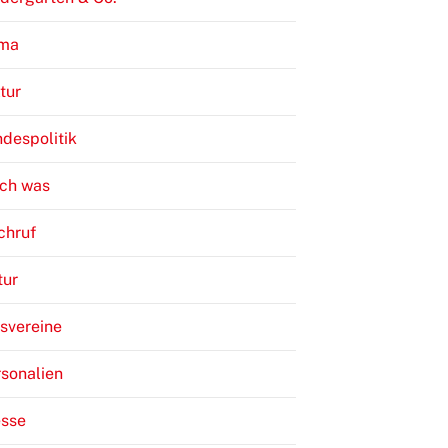
ima
tur
despolitik
ch was
chruf
tur
svereine
sonalien
esse