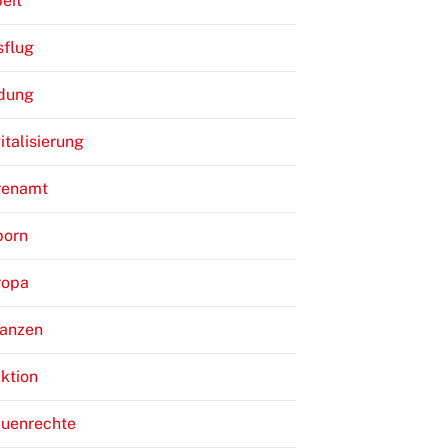
eit
sflug
ldung
italisierung
renamt
born
ropa
nanzen
ktion
auenrechte