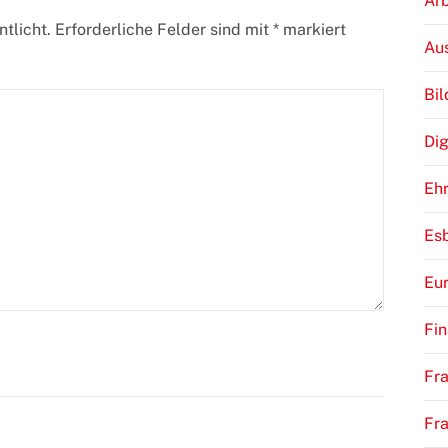
Arb
tlicht. Erforderliche Felder sind mit
*
markiert
Au
Bi
Dig
Eh
Es
Eu
Fi
Fra
Fr