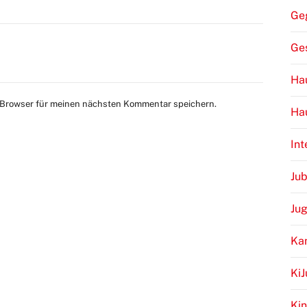
Ge
Ge
Hau
 Browser für meinen nächsten Kommentar speichern.
Ha
Int
Jub
Ju
Ka
Ki
Kin