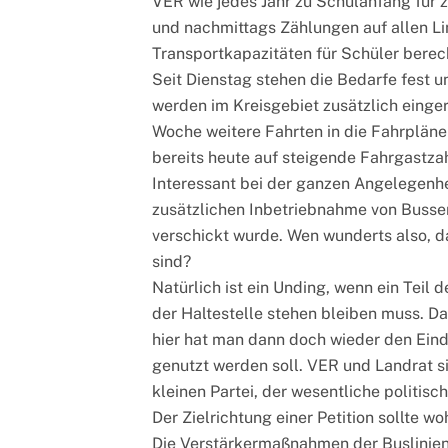
VER wie jedes Jahr zu Schulanfang für 
und nachmittags Zählungen auf allen Li
Transportkapazitäten für Schüler bere
Seit Dienstag stehen die Bedarfe fest u
werden im Kreisgebiet zusätzlich einge
Woche weitere Fahrten in die Fahrplän
bereits heute auf steigende Fahrgastzahl
Interessant bei der ganzen Angelegenhei
zusätzlichen Inbetriebnahme von Bussen
verschickt wurde. Wen wunderts also, d
sind?
Natürlich ist ein Unding, wenn ein Teil
der Haltestelle stehen bleiben muss. D
hier hat man dann doch wieder den Eind
genutzt werden soll. VER und Landrat 
kleinen Partei, der wesentliche politisch
Der Zielrichtung einer Petition sollte wo
Die Verstärkermaßnahmen der Buslinien,