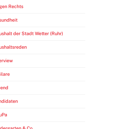
gen Rechts
sundheit
shalt der Stadt Wetter (Ruhr)
ushaltsreden
erview
ilare
gend
ndidaten
JuPa
dergarten & Co.