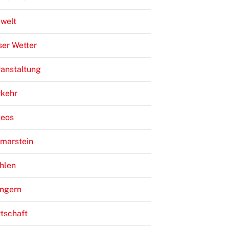
welt
er Wetter
anstaltung
rkehr
deos
lmarstein
hlen
ngern
tschaft