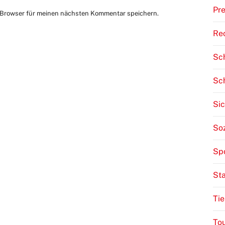
Pre
 Browser für meinen nächsten Kommentar speichern.
Re
Sch
Sc
Sic
Soz
Sp
St
Tie
To