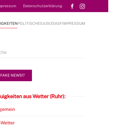
mpressum
Datenschutzerklärung
IGKEITEN
POLITISCHES
JUSOS
ASF
IMPRESSUM
FAKE NEWS!?
uigkeiten aus Wetter (Ruhr):
lgemein
-Wetter