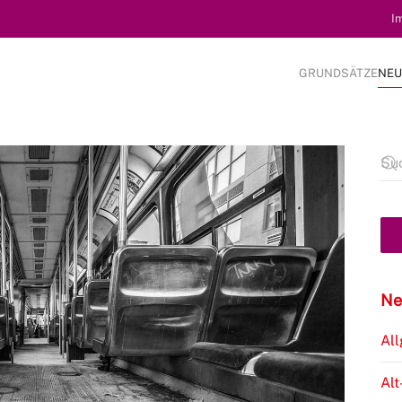
I
GRUNDSÄTZE
NEU
Ne
Al
Alt