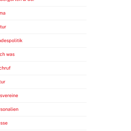
ima
tur
despolitik
ch was
chruf
tur
svereine
sonalien
esse