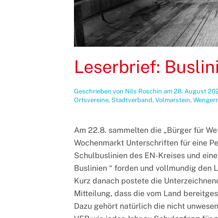
Leserbrief: Buslin
Geschrieben von
Nils Roschin
am
28. August 20
Ortsvereine
,
Stadtverband
,
Volmarstein
,
Wenger
Am 22.8. sammelten die „Bürger für We
Wochenmarkt Unterschriften für eine Peti
Schulbuslinien des EN-Kreises und eine
Buslinien “ forden und vollmundig den L
Kurz danach postete die Unterzeichnend
Mitteilung, dass die vom Land bereitge
Dazu gehört natürlich die nicht unwesent