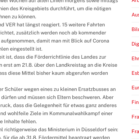
Arb
zwei Wochen auf allen Linien morgens sowie mittags
nien des Kreisgebiets durchführt, um die nötigen
Au
chnen zu können.
nd VER hat längst reagiert. 15 weitere Fahrten
Bi
richtet, zusätzlich werden noch ab kommender
e aufgenommen, damit man mit Blick auf Corona
Dig
en eingestellt ist.
t ist, dass die Förderrichtlinie des Landes zur
Eh
 erst am 21.8. über den Landkreistag an die Kreise
Es
ass diese Mittel bisher kaum abgerufen worden
Eu
 der Schüler wegen eines zu kleinen Ersatzbusses an
a dürfen und müssen sich Eltern beschweren. Aber
Fi
ruck, dass die Gelegenheit für etwas ganz anderes
sind wohlfeile Ziele im Kommunalwahlkampf einer
Fra
e Inhalte fehlen.
hl richtigerweise das Ministerium in Düsseldorf sein:
Fr
 für die ab 31.8. Fördermittel beantragt werden