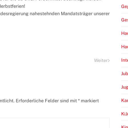
erbstferien!
Ge
andesregierung nahestehnden Mandatsträger unserer
Ge
Hau
Ha
Int
Weiter
Jub
Ju
Ka
tlicht. Erforderliche Felder sind mit
*
markiert
Ki
Kin