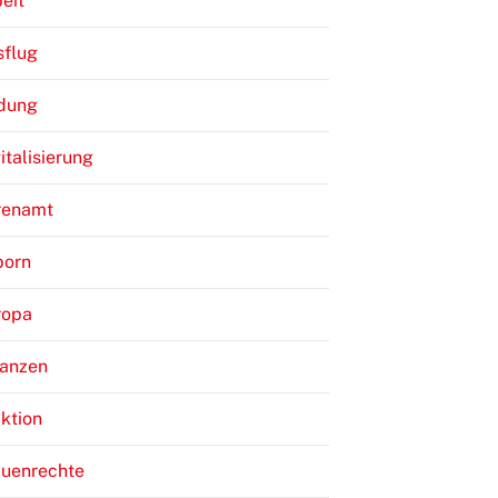
eit
sflug
ldung
italisierung
renamt
born
ropa
nanzen
ktion
auenrechte