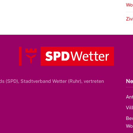
Wo
Ziv
Ne
s (SPD), Stadtverband Wetter (Ruhr), vertreten
Ant
Vil
Be
Wo