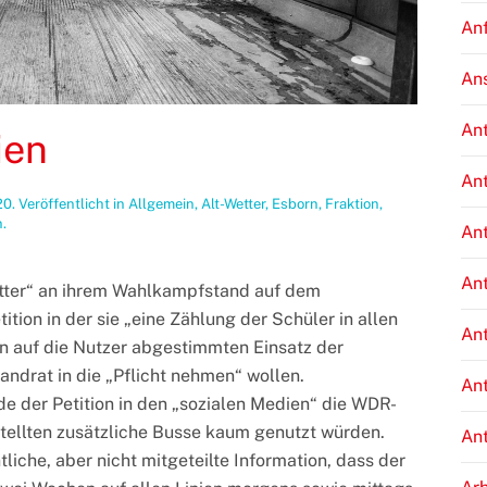
An
An
An
ien
An
20
. Veröffentlicht in
Allgemein
,
Alt-Wetter
,
Esborn
,
Fraktion
,
n
.
An
An
tter“ an ihrem Wahlkampfstand auf dem
tion in der sie „eine Zählung der Schüler in allen
An
n auf die Nutzer abgestimmten Einsatz der
andrat in die „Pflicht nehmen“ wollen.
An
e der Petition in den „sozialen Medien“ die WDR-
stellten zusätzliche Busse kaum genutzt würden.
An
liche, aber nicht mitgeteilte Information, dass der