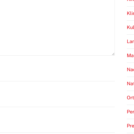
Kl
Kul
Lan
Ma
Na
Na
Ort
Per
Pr