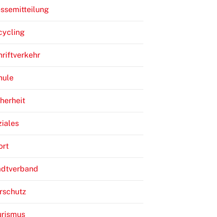
ssemitteilung
cycling
riftverkehr
hule
herheit
iales
ort
adtverband
rschutz
urismus