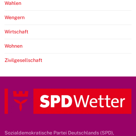
Wahlen
Wengern
Wirtschaft
Wohnen
Zivilgesellschaft
Sozialdemokratische Partei Deutschlands (SPD),