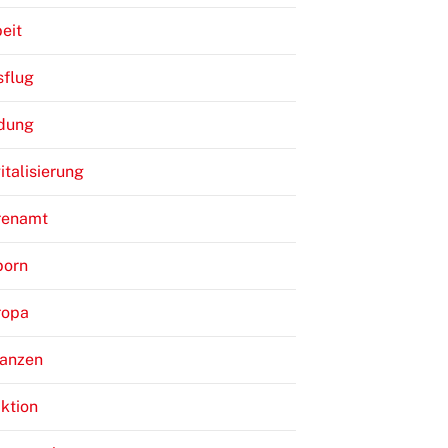
eit
sflug
ldung
italisierung
renamt
born
ropa
nanzen
ktion