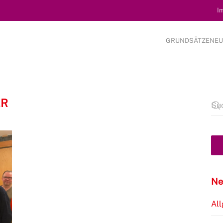
I
GRUNDSÄTZE
NEU
ER
Ne
Al