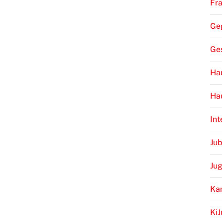
Fr
Ge
Ge
Hau
Ha
Int
Jub
Ju
Ka
Ki