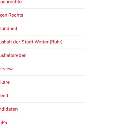
auenrechte
gen Rechts
sundheit
shalt der Stadt Wetter (Ruhr)
ushaltsreden
erview
ilare
gend
ndidaten
JuPa