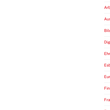
sident
Arb
Au
Bi
Dig
Eh
Es
Eu
Fi
Fra