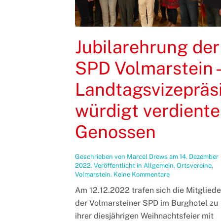
Jubilarehrung der
SPD Volmarstein 
Landtagsvizepräs
würdigt verdiente
Genossen
Geschrieben von
Marcel Drews
am
14. Dezember
2022
. Veröffentlicht in
Allgemein
,
Ortsvereine
,
zu
Volmarstein
.
Keine Kommentare
Jubilarehrung
Am 12.12.2022 trafen sich die Mitgliede
der
SPD
der Volmarsteiner SPD im Burghotel zu
Volmarstein
ihrer diesjährigen Weihnachtsfeier mit
–