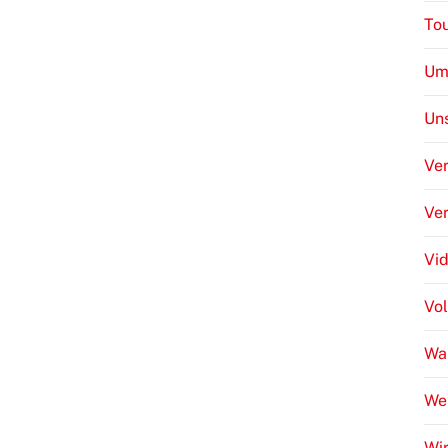
To
Um
Uns
Ver
Ve
Vi
Vo
Wa
We
Wir