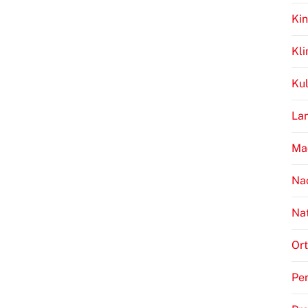
Kin
Kl
Kul
Lan
Ma
Na
Na
Ort
Per