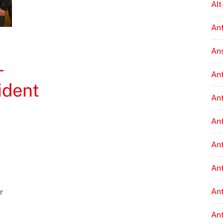
Alt
An
An
–
An
ident
An
An
An
An
An
r
An