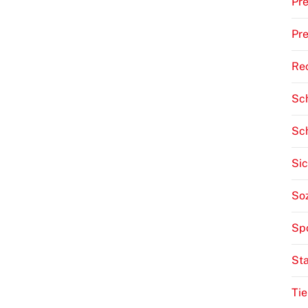
Pr
Pre
Re
Sch
Sc
Sic
Soz
Sp
St
Tie