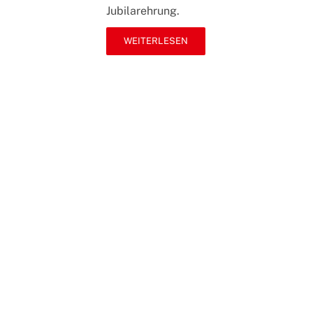
Landtagsvizeprä
Jubilarehrung.
würdigt
verdiente
WEITERLESEN
Genossen