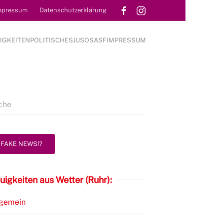
mpressum
Datenschutzerklärung
IGKEITEN
POLITISCHES
JUSOS
ASF
IMPRESSUM
FAKE NEWS!?
uigkeiten aus Wetter (Ruhr):
lgemein