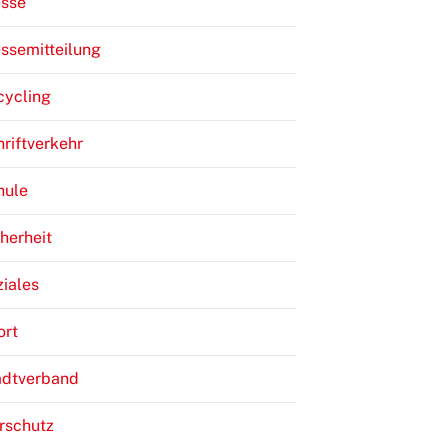
esse
ssemitteilung
cycling
riftverkehr
hule
herheit
iales
ort
adtverband
rschutz