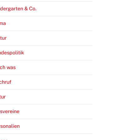
dergarten & Co.
ima
tur
despolitik
ch was
chruf
tur
svereine
sonalien