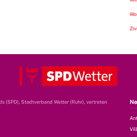
Wo
Ziv
Ne
s (SPD), Stadtverband Wetter (Ruhr), vertreten
Ant
Vil