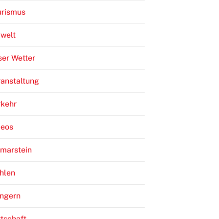
urismus
welt
er Wetter
anstaltung
rkehr
deos
lmarstein
hlen
ngern
tschaft