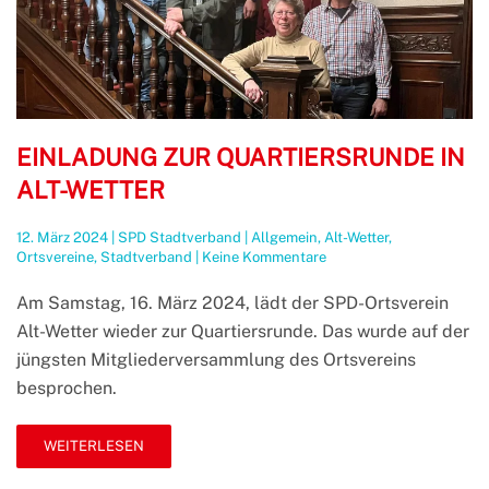
EINLADUNG ZUR QUARTIERSRUNDE IN
ALT-WETTER
12. März 2024
|
SPD Stadtverband
|
Allgemein
,
Alt-Wetter
,
zu
Ortsvereine
,
Stadtverband
|
Keine Kommentare
Einladung
zur
Am Samstag, 16. März 2024, lädt der SPD-Ortsverein
Quartiersrunde
Alt-Wetter wieder zur Quartiersrunde. Das wurde auf der
in
Alt-
jüngsten Mitgliederversammlung des Ortsvereins
Wetter
besprochen.
WEITERLESEN