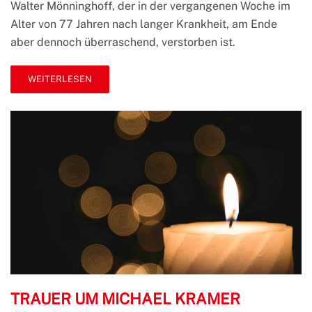
Walter Mönninghoff, der in der vergangenen Woche im
Mönninghoff
Alter von 77 Jahren nach langer Krankheit, am Ende
aber dennoch überraschend, verstorben ist.
WEITERLESEN
TRAUER UM MICHAEL KRAMER