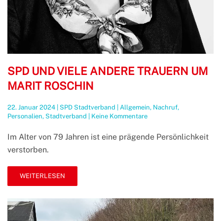
SPD UND VIELE ANDERE TRAUERN UM
MARIT ROSCHIN
22. Januar 2024
|
SPD Stadtverband
|
Allgemein
,
Nachruf
,
zu
Personalien
,
Stadtverband
|
Keine Kommentare
SPD
und
Im Alter von 79 Jahren ist eine prägende Persönlichkeit
viele
verstorben.
andere
trauern
um
WEITERLESEN
Marit
Roschin