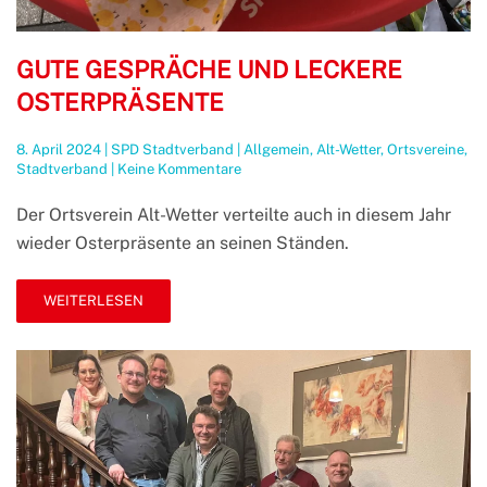
GUTE GESPRÄCHE UND LECKERE
OSTERPRÄSENTE
8. April 2024
|
SPD Stadtverband
|
Allgemein
,
Alt-Wetter
,
Ortsvereine
,
zu
Stadtverband
|
Keine Kommentare
Gute
Gespräche
Der Ortsverein Alt-Wetter verteilte auch in diesem Jahr
und
wieder Osterpräsente an seinen Ständen.
leckere
Osterpräsente
WEITERLESEN