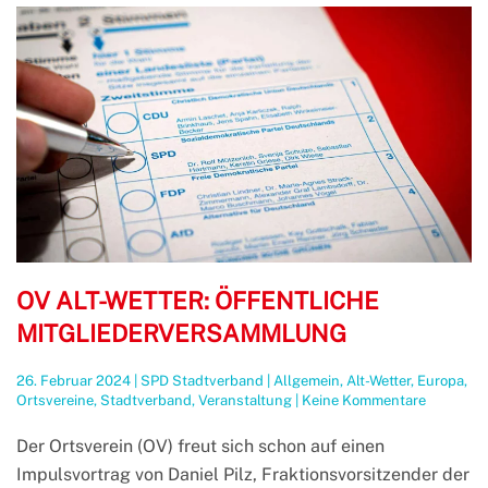
OV ALT-WETTER: ÖFFENTLICHE
MITGLIEDERVERSAMMLUNG
26. Februar 2024
|
SPD Stadtverband
|
Allgemein
,
Alt-Wetter
,
Europa
,
zu
Ortsvereine
,
Stadtverband
,
Veranstaltung
|
Keine Kommentare
OV
Alt-
Der Ortsverein (OV) freut sich schon auf einen
Wetter:
Impulsvortrag von Daniel Pilz, Fraktionsvorsitzender der
öffentlic