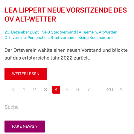
LEA LIPPERT NEUE VORSITZENDE DES
OV ALT-WETTER
23. Dezember 2023
|
SPD Stadtverband
|
Allgemein
,
Alt-Wetter
,
zu
Ortsvereine
,
Personalien
,
Stadtverband
|
Keine Kommentare
Lea
Lippert
Der Ortsverein wählte einen neuen Vorstand und blickte
neue
auf das erfolgreiche Jahr 2022 zurück.
Vorsitzende
des
OV
WEITERLESEN
Alt-
Wetter
1
2
3
4
5
6
7
…
20
FAKE NEWS!?