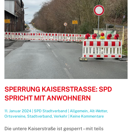
SPERRUNG KAISERSTRASSE: SPD S
PRICHT MIT ANWOHNERN
11. Januar 2024
|
SPD Stadtverband
|
Allgemein
,
Alt-Wetter
,
zu
Ortsvereine
,
Stadtverband
,
Verkehr
|
Keine Kommentare
Sperrung
Kaiserstraße:
Die untere Kaiserstraße ist gesperrt – mit teils
SPD