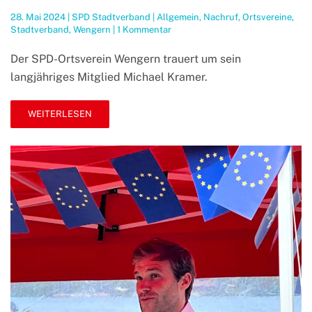
28. Mai 2024
|
SPD Stadtverband
|
Allgemein
,
Nachruf
,
Ortsvereine
,
zu
Stadtverband
,
Wengern
|
1 Kommentar
Trauer
um
Der SPD-Ortsverein Wengern trauert um sein
Michael
langjähriges Mitglied Michael Kramer.
Kramer
WEITERLESEN