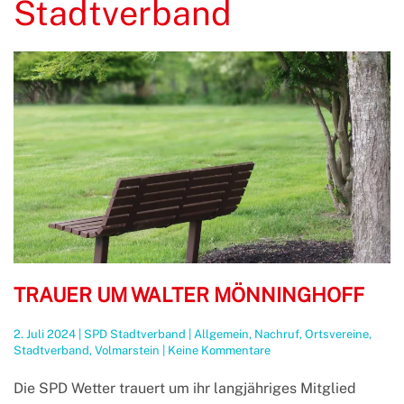
Stadtverband
TRAUER UM WALTER MÖNNINGHOFF
2. Juli 2024
|
SPD Stadtverband
|
Allgemein
,
Nachruf
,
Ortsvereine
,
zu
Stadtverband
,
Volmarstein
|
Keine Kommentare
Trauer
um
Die SPD Wetter trauert um ihr langjähriges Mitglied
Walter