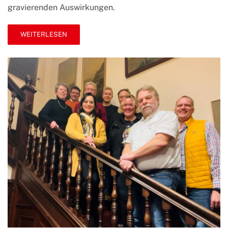
gravierenden Auswirkungen.
spricht
mit
Anwohnern
WEITERLESEN