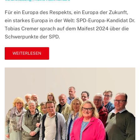
Maifest
mit
Für ein Europa des Respekts, ein Europa der Zukunft,
SPD-
ein starkes Europa in der Welt: SPD-Europa-Kandidat Dr.
Europa-
Kandidat
Tobias Cremer sprach auf dem Maifest 2024 über die
Dr.
Schwerpunkte der SPD.
Tobias
Cremer
WEITERLESEN