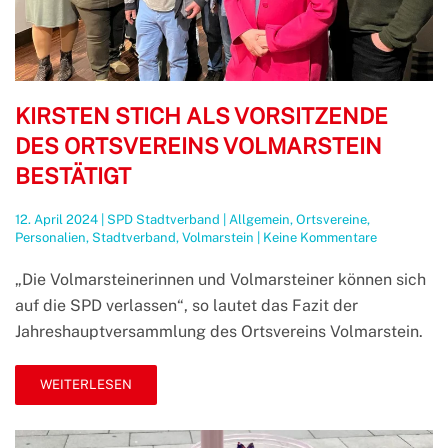
KIRSTEN STICH ALS VORSITZENDE
DES ORTSVEREINS VOLMARSTEIN
BESTÄTIGT
12. April 2024
|
SPD Stadtverband
|
Allgemein
,
Ortsvereine
,
zu
Personalien
,
Stadtverband
,
Volmarstein
|
Keine Kommentare
Kirsten
Stich
„Die Volmarsteinerinnen und Volmarsteiner können sich
als
auf die SPD verlassen“, so lautet das Fazit der
Vorsitzende
des
Jahreshauptversammlung des Ortsvereins Volmarstein.
Ortsvereins
Volmarstein
bestätigt
WEITERLESEN