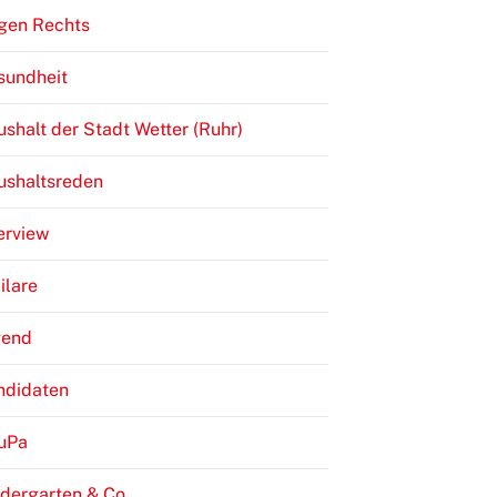
gen Rechts
sundheit
shalt der Stadt Wetter (Ruhr)
ushaltsreden
erview
ilare
gend
ndidaten
JuPa
dergarten & Co.