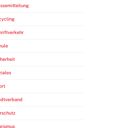
ssemitteilung
cycling
riftverkehr
hule
herheit
iales
ort
adtverband
rschutz
urismus