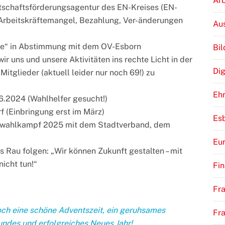
Arb
rtschaftsförderungsagentur des EN-Kreises (EN-
 Arbeitskräftemangel, Bezahlung, Ver-änderungen
Au
ne“ in Abstimmung mit dem OV-Esborn
Bi
r uns und unsere Aktivitäten ins rechte Licht in der
Dig
itglieder (aktuell leider nur noch 69!) zu
Eh
6.2024 (Wahlhelfer gesucht!)
 (Einbringung erst im März)
Es
wahlkampf 2025 mit dem Stadtverband, dem
Eu
 Rau folgen: „Wir können Zukunft gestalten – mit
nicht tun!“
Fi
Fra
ch eine schöne Adventszeit, ein geruhsames
Fr
undes und erfolgreiches Neues Jahr!