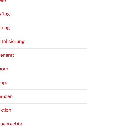
eit
sflug
ldung
italisierung
renamt
born
ropa
nanzen
ktion
auenrechte