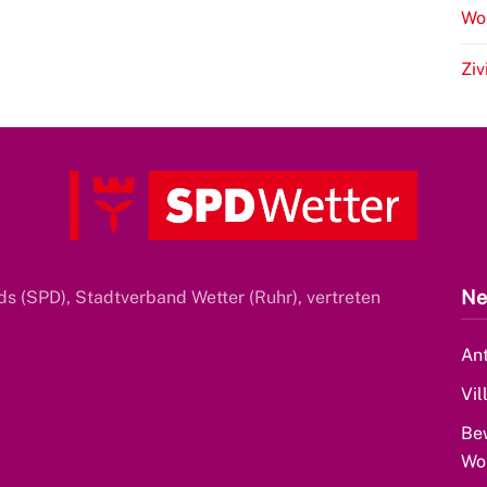
Wo
Ziv
Ne
s (SPD), Stadtverband Wetter (Ruhr), vertreten
Ant
Vil
Be
Wo