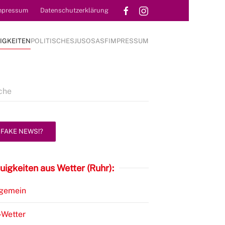
mpressum
Datenschutzerklärung
IGKEITEN
POLITISCHES
JUSOS
ASF
IMPRESSUM
FAKE NEWS!?
uigkeiten aus Wetter (Ruhr):
lgemein
-Wetter