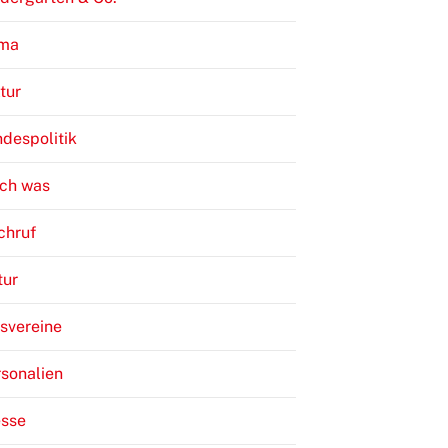
ima
tur
despolitik
ch was
chruf
tur
svereine
sonalien
esse