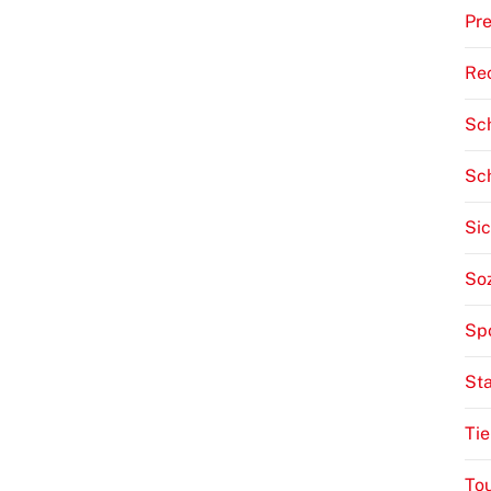
Pre
Re
Sch
Sc
Sic
Soz
Sp
St
Tie
To