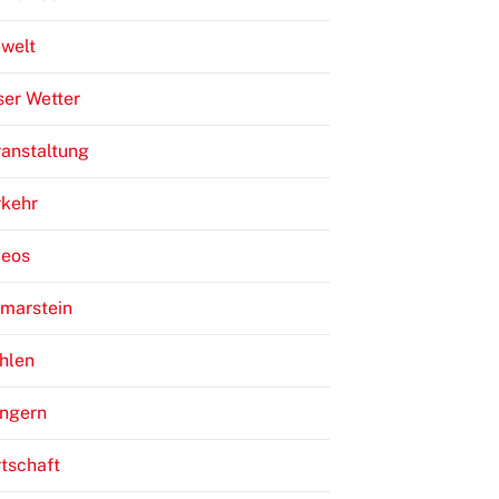
welt
er Wetter
anstaltung
rkehr
deos
lmarstein
hlen
ngern
tschaft