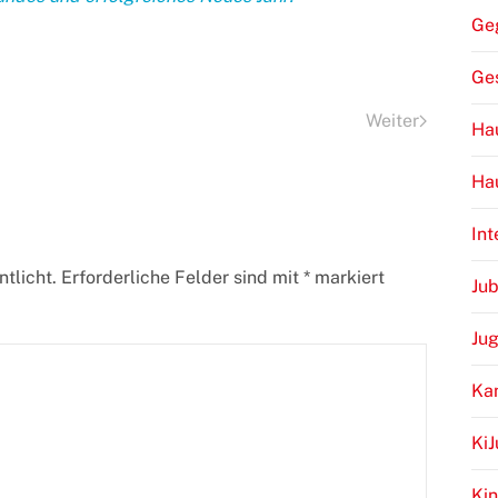
Ge
Ge
Weiter
Hau
Ha
Int
tlicht. Erforderliche Felder sind mit
*
markiert
Jub
Ju
Ka
Ki
Kin