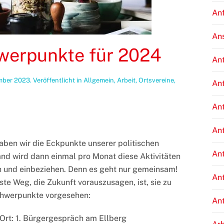
An
An
werpunkte für 2024
An
mber 2023
. Veröffentlicht in
Allgemein
,
Arbeit
,
Ortsvereine
,
An
An
An
aben wir die Eckpunkte unserer politischen
An
and wird dann einmal pro Monat diese Aktivitäten
en und einbeziehen. Denn es geht nur gemeinsam!
An
ste Weg, die Zukunft vorauszusagen, ist, sie zu
chwerpunkte vorgesehen:
An
Ort: 1. Bürgergespräch am Ellberg