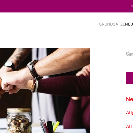
I
GRUNDSÄTZE
NEU
Ne
Al
Alt