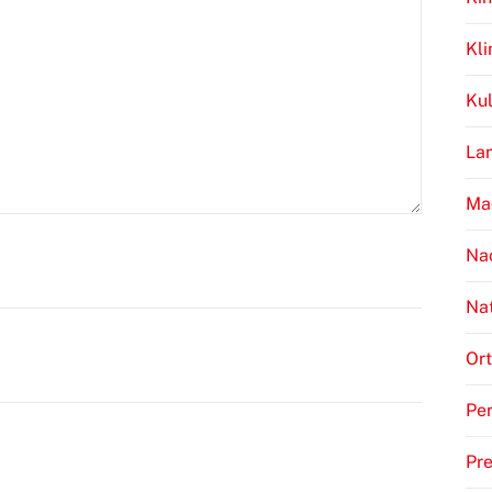
Kl
Kul
Lan
Ma
Na
Na
Ort
Per
Pr