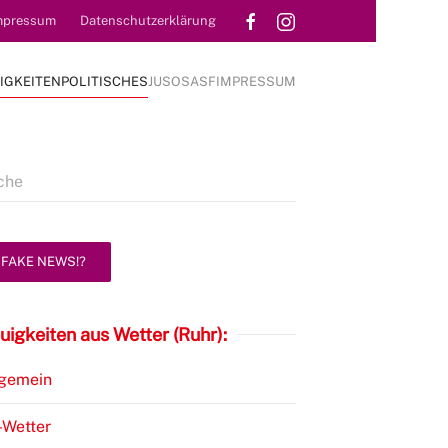
mpressum
Datenschutzerklärung
IGKEITEN
POLITISCHES
JUSOS
ASF
IMPRESSUM
FAKE NEWS!?
uigkeiten aus Wetter (Ruhr):
lgemein
-Wetter