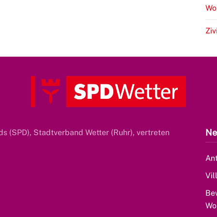
Wo
Ziv
Ne
s (SPD), Stadtverband Wetter (Ruhr), vertreten
Ant
Vil
Be
Wo