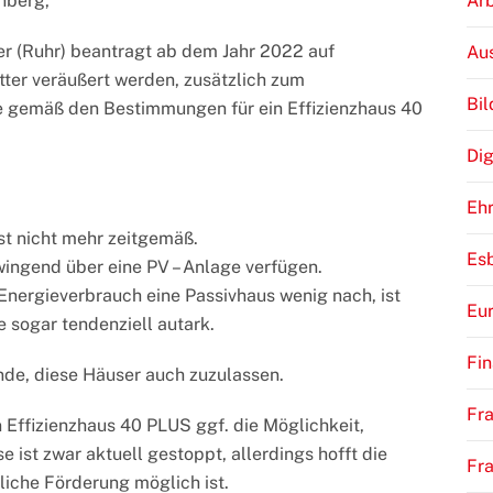
Arb
nberg,
er (Ruhr) beantragt ab dem Jahr 2022 auf
Au
ter veräußert werden, zusätzlich zum
Bi
 gemäß den Bestimmungen für ein Effizienzhaus 40
Dig
Eh
st nicht mehr zeitgemäß.
Es
wingend über eine PV – Anlage verfügen.
Energieverbrauch eine Passivhaus wenig nach, ist
Eu
 sogar tendenziell autark.
Fi
nde, diese Häuser auch zuzulassen.
Fra
n Effizienzhaus 40 PLUS ggf. die Möglichkeit,
e ist zwar aktuell gestoppt, allerdings hofft die
Fr
liche Förderung möglich ist.