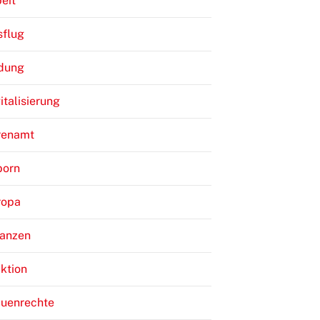
eit
sflug
ldung
italisierung
renamt
born
ropa
nanzen
ktion
auenrechte