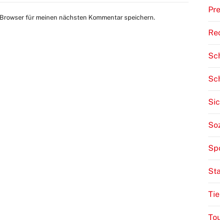
Pre
 Browser für meinen nächsten Kommentar speichern.
Re
Sch
Sc
Sic
Soz
Sp
St
Tie
To