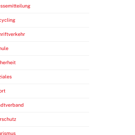
ssemitteilung
cycling
riftverkehr
hule
herheit
iales
ort
adtverband
rschutz
urismus