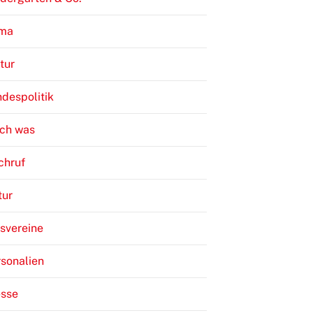
ima
tur
despolitik
ch was
chruf
tur
svereine
sonalien
esse