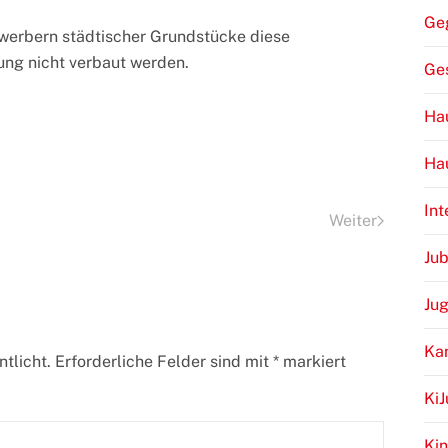
Ge
rwerbern städtischer Grundstücke diese
ung nicht verbaut werden.
Ge
Hau
Ha
Int
Weiter
Jub
Ju
Ka
tlicht. Erforderliche Felder sind mit
*
markiert
Ki
Kin