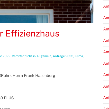
An
An
An
 Effizienzhaus
An
An
ar 2022
. Veröffentlicht in
Allgemein
,
Anträge 2022
,
Klima
,
An
An
 (Ruhr), Herrn Frank Hasenberg
An
An
 40 PLUS