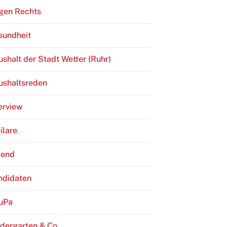
gen Rechts
sundheit
shalt der Stadt Wetter (Ruhr)
ushaltsreden
erview
ilare
gend
ndidaten
JuPa
dergarten & Co.