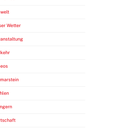
welt
er Wetter
anstaltung
rkehr
deos
lmarstein
hlen
ngern
tschaft