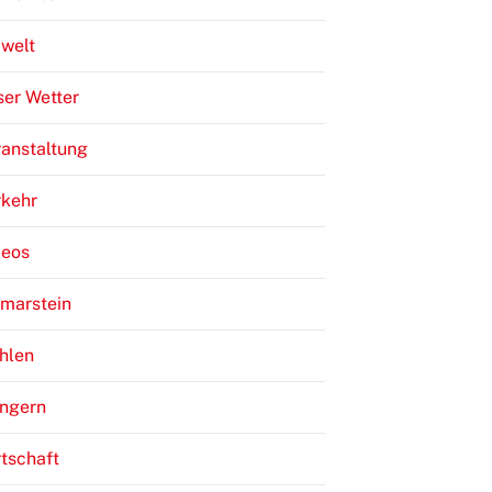
welt
er Wetter
anstaltung
rkehr
deos
lmarstein
hlen
ngern
tschaft