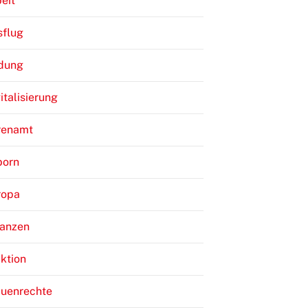
eit
sflug
ldung
italisierung
renamt
born
ropa
nanzen
ktion
auenrechte