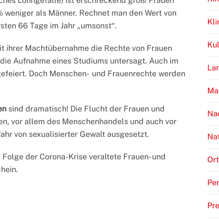
ches Lohngefälle) ist erschreckend groß! Frauen
8% weniger als Männer. Rechnet man den Wert von
Kl
rsten 66 Tage im Jahr „umsonst“.
Kul
eit ihrer Machtübernahme die Rechte von Frauen
en die Aufnahme eines Studiums untersagt. Auch im
Lan
n gefeiert. Doch Menschen- und Frauenrechte werden
Ma
en
sind dramatisch! Die Flucht der Frauen und
Na
den, vor allem des Menschenhandels und auch vor
ahr von sexualisierter Gewalt ausgesetzt.
Na
 Folge der Corona-Krise veraltete Frauen- und
Ort
hein.
Per
Pr