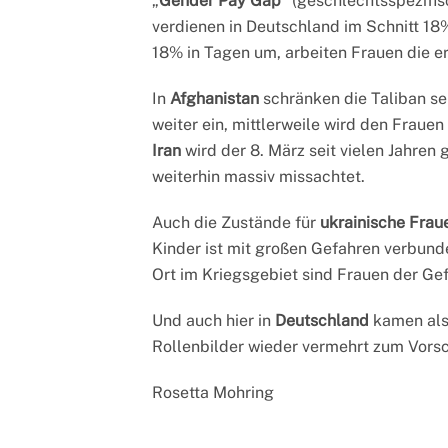
„
Gender Pay Gap
“ (geschlechtsspezifis
verdienen in Deutschland im Schnitt 1
18% in Tagen um, arbeiten Frauen die e
In
Afghanistan
schränken die Taliban s
weiter ein, mittlerweile wird den Frau
Iran
wird der 8. März seit vielen Jahre
weiterhin massiv missachtet.
Auch die Zustände für
ukrainische Frau
Kinder ist mit großen Gefahren verbun
Ort im Kriegsgebiet sind Frauen der Gef
Und auch hier in
Deutschland
kamen als
Rollenbilder wieder vermehrt zum Vorsc
Rosetta Mohring