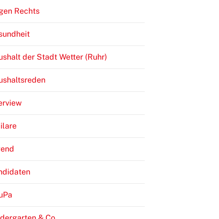
gen Rechts
sundheit
shalt der Stadt Wetter (Ruhr)
ushaltsreden
erview
ilare
gend
ndidaten
JuPa
dergarten & Co.