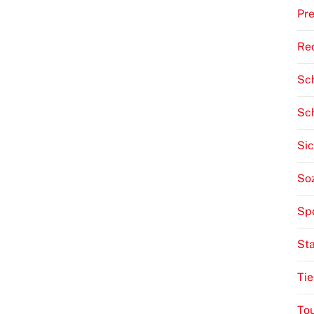
Pre
Re
Sch
Sc
Sic
Soz
Sp
St
Tie
To