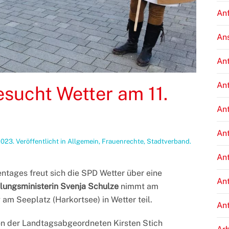
An
An
An
An
sucht Wetter am 11.
An
An
2023
. Veröffentlicht in
Allgemein
,
Frauenrechte
,
Stadtverband
.
An
entages freut sich die SPD Wetter über eine
An
ungsministerin Svenja Schulze
nimmt am
am Seeplatz (Harkortsee) in Wetter teil.
An
n der Landtagsabgeordneten Kirsten Stich