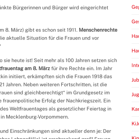
Ge
änkte Bürgerinnen und Bürger wird eingerichtet
Ge
 8. März) gibt es schon seit 1911.
Menschenrechte
Hau
die aktuelle Situation für die Frauen und vor
?
Ha
 sie heute ist! Seit mehr als 100 Jahren setzen sich
Int
tfrauentag am 8. März
für ihre Rechte ein. Im Jahr
in initiiert, erkämpften sich die Frauen 1918 das
Jub
1 Jahren. Neben weiteren Fortschritten, ist die
auen sind gleichberechtigt“ im Grundgesetz im
Ju
e frauenpolitische Erfolg der Nachkriegszeit. Ein
 des Weltfrauentages als gesetzlicher Feiertag in
Ka
23 in Mecklenburg-Vorpommern.
Ki
nd Einschränkungen sind aktueller denn je: Der
Kin