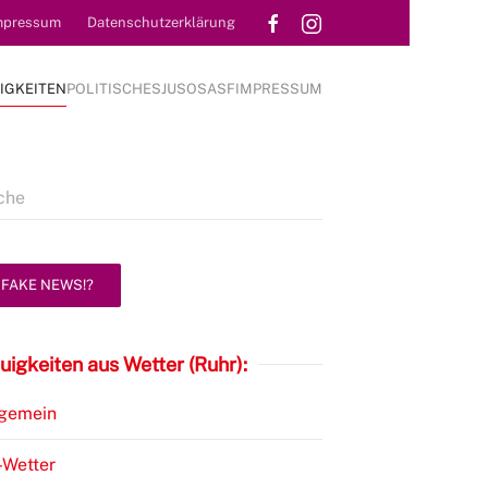
mpressum
Datenschutzerklärung
IGKEITEN
POLITISCHES
JUSOS
ASF
IMPRESSUM
FAKE NEWS!?
uigkeiten aus Wetter (Ruhr):
lgemein
-Wetter