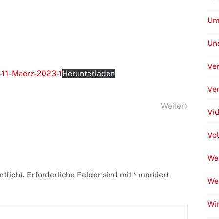
Um
Uns
Ver
-11-Maerz-2023-1
Herunterladen
Ve
Weiter
Vi
Vo
Wa
tlicht. Erforderliche Felder sind mit
*
markiert
We
Wir