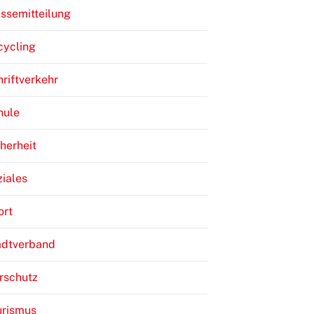
ssemitteilung
cycling
riftverkehr
hule
herheit
iales
ort
adtverband
rschutz
urismus