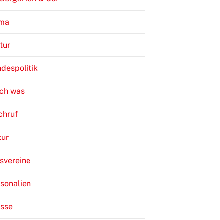
ima
tur
despolitik
ch was
chruf
tur
svereine
sonalien
esse