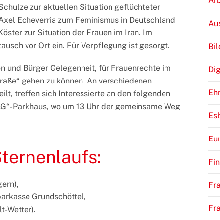
Arb
Schulze zur aktuellen Situation geflüchteter
xel Echeverria zum Feminismus in Deutschland
Au
ter zur Situation der Frauen im Iran. Im
usch vor Ort ein. Für Verpflegung ist gesorgt.
Bi
n und Bürger Gelegenheit, für Frauenrechte im
Dig
traße“ gehen zu können. An verschiedenen
Eh
lt, treffen sich Interessierte an den folgenden
AG“-Parkhaus, wo um 13 Uhr der gemeinsame Weg
Es
Eu
ternenlaufs:
Fi
gern),
Fra
parkasse Grundschöttel,
Fr
lt-Wetter).