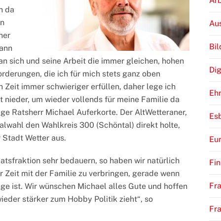
Arb
n da
en
Au
ner
Bi
kann
 sich und seine Arbeit die immer gleichen, hohen
Dig
rderungen, die ich für mich stets ganz oben
n Zeit immer schwieriger erfüllen, daher lege ich
Eh
nieder, um wieder vollends für meine Familie da
ige Ratsherr Michael Auferkorte. Der AltWetteraner,
Es
alwahl den Wahlkreis 300 (Schöntal) direkt holte,
 Stadt Wetter aus.
Eu
atsfraktion sehr bedauern, so haben wir natürlich
Fi
 Zeit mit der Familie zu verbringen, gerade wenn
Fra
ge ist. Wir wünschen Michael alles Gute und hoffen
wieder stärker zum Hobby Politik zieht“, so
Fr