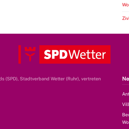
Wo
Ziv
Ne
s (SPD), Stadtverband Wetter (Ruhr), vertreten
Ant
Vil
Be
Wo