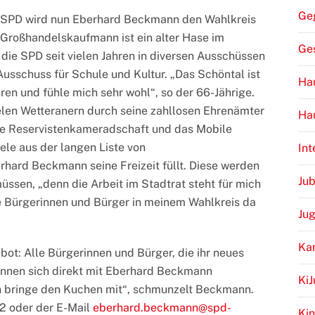
Ge
SPD wird nun Eberhard Beckmann den Wahlkreis
e Großhandelskaufmann ist ein alter Hase im
Ge
er die SPD seit vielen Jahren in diversen Ausschüssen
Ausschuss für Schule und Kultur. „Das Schöntal ist
Hau
ren und fühle mich sehr wohl“, so der 66-Jährige.
elen Wetteranern durch seine zahllosen Ehrenämter
Ha
ie Reservistenkameradschaft und das Mobile
iele aus der langen Liste von
Int
rhard Beckmann seine Freizeit füllt. Diese werden
Jub
ssen, „denn die Arbeit im Stadtrat steht für mich
 die Bürgerinnen und Bürger in meinem Wahlkreis da
Ju
Ka
ot: Alle Bürgerinnen und Bürger, die ihr neues
nnen sich direkt mit Eberhard Beckmann
Ki
ch bringe den Kuchen mit“, schmunzelt Beckmann.
2 oder der E-Mail
eberhard.beckmann@spd-
Kin