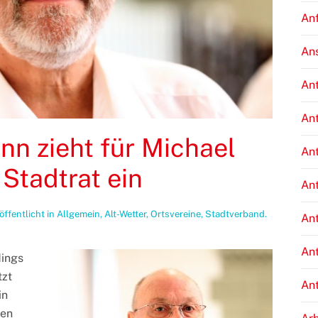
An
An
An
An
n zieht für Michael
An
 Stadtrat ein
An
röffentlicht in
Allgemein
,
Alt-Wetter
,
Ortsvereine
,
Stadtverband
.
An
An
dings
tzt
An
in
gen