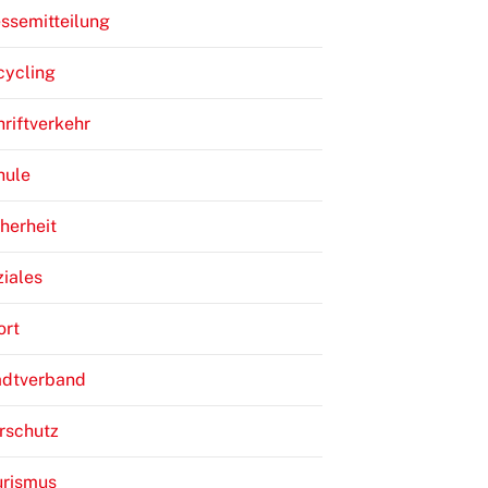
ssemitteilung
cycling
riftverkehr
hule
herheit
iales
ort
adtverband
rschutz
urismus