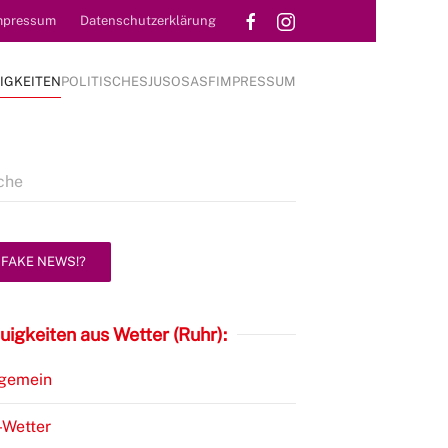
mpressum
Datenschutzerklärung
IGKEITEN
POLITISCHES
JUSOS
ASF
IMPRESSUM
FAKE NEWS!?
uigkeiten aus Wetter (Ruhr):
lgemein
-Wetter