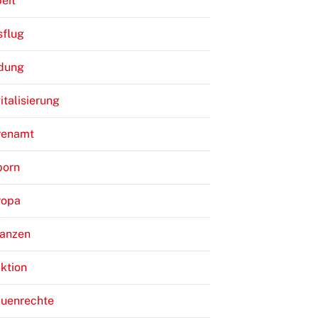
eit
sflug
ldung
italisierung
renamt
born
ropa
nanzen
ktion
auenrechte