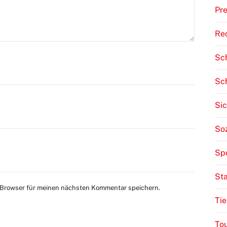
Pre
Re
Sch
Sc
Sic
Soz
Sp
St
 Browser für meinen nächsten Kommentar speichern.
Tie
To