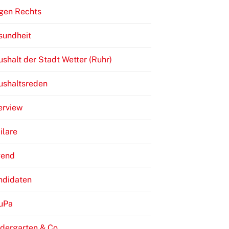
gen Rechts
sundheit
shalt der Stadt Wetter (Ruhr)
ushaltsreden
erview
ilare
gend
ndidaten
JuPa
dergarten & Co.