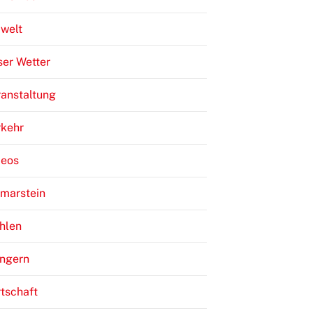
welt
er Wetter
anstaltung
rkehr
deos
lmarstein
hlen
ngern
tschaft