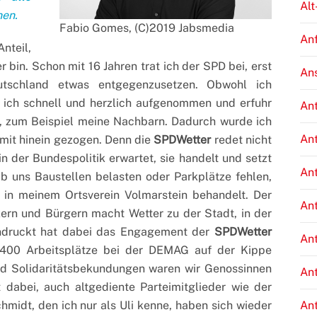
Alt
nen.
Fabio Gomes, (C)2019 Jabsmedia
An
nteil,
r bin. Schon mit 16 Jahren trat ich der SPD bei, erst
An
tschland etwas entgegenzusetzen. Obwohl ich
 ich schnell und herzlich aufgenommen und erfuhr
An
st, zum Beispiel meine Nachbarn. Dadurch wurde ich
An
 mit hinein gezogen. Denn die
SPDWetter
redet nicht
in der Bundespolitik erwartet, sie handelt und setzt
An
Ob uns Baustellen belasten oder Parkplätze fehlen,
in meinem Ortsverein Volmarstein behandelt. Der
An
rn und Bürgern macht Wetter zu der Stadt, in der
indruckt hat dabei das Engagement der
SPDWetter
An
s 400 Arbeitsplätze bei der DEMAG auf der Kippe
d Solidaritätsbekundungen waren wir Genossinnen
An
dabei, auch altgediente Parteimitglieder wie der
midt, den ich nur als Uli kenne, haben sich wieder
An