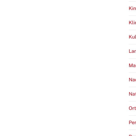
Kin
Kl
Kul
Lan
Ma
Na
Na
Ort
Per