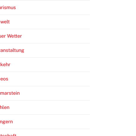
urismus
welt
er Wetter
anstaltung
rkehr
deos
lmarstein
hlen
ngern
tschaft