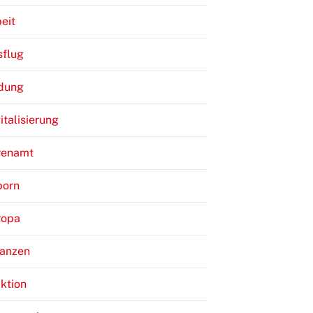
eit
sflug
ldung
italisierung
renamt
born
ropa
nanzen
ktion