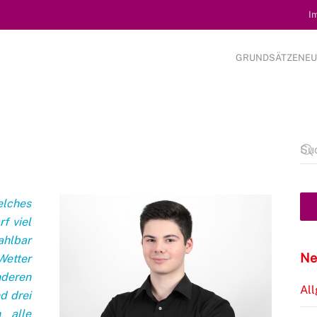
I
GRUNDSÄTZE
NEU
elches
f viel
ahlbar
Ne
etter
deren
Al
d drei
 alle