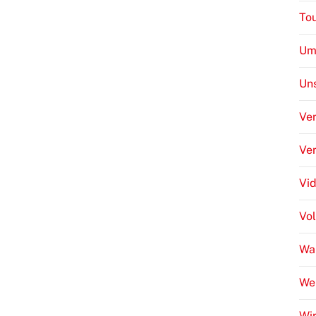
To
Um
Uns
Ver
Ve
Vi
Vo
Wa
We
Wir