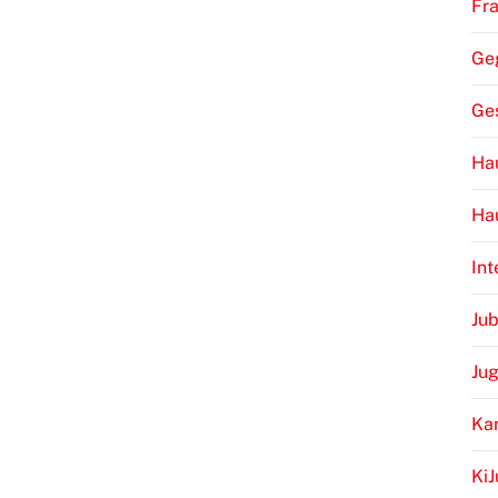
Fr
Ge
Ge
Hau
Ha
Int
Jub
Ju
Ka
Ki