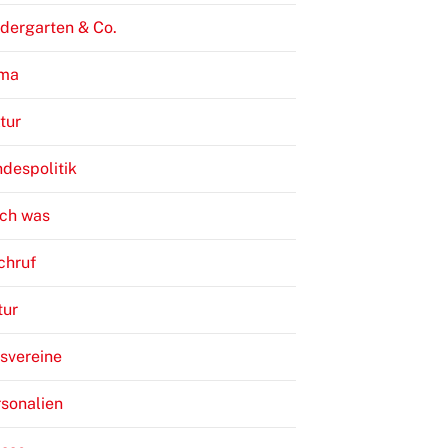
dergarten & Co.
ima
tur
despolitik
ch was
chruf
tur
svereine
sonalien