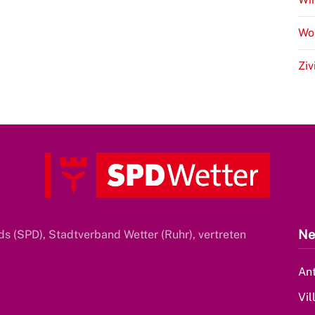
Wo
Ziv
Ne
s (SPD), Stadtverband Wetter (Ruhr), vertreten
Ant
Vil