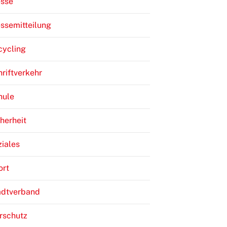
esse
ssemitteilung
cycling
riftverkehr
hule
herheit
iales
ort
adtverband
rschutz