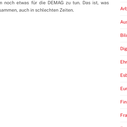
um noch etwas für die DEMAG zu tun. Das ist, was
Arb
usammen, auch in schlechten Zeiten.
Au
Bi
Dig
Eh
Es
Eu
Fi
Fra