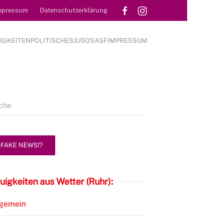
mpressum
Datenschutzerklärung
IGKEITEN
POLITISCHES
JUSOS
ASF
IMPRESSUM
FAKE NEWS!?
uigkeiten aus Wetter (Ruhr):
lgemein