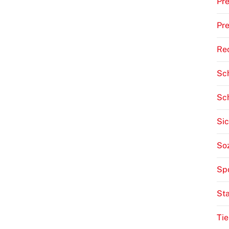
Pr
Pre
Re
Sch
Sc
Sic
Soz
Sp
St
Tie