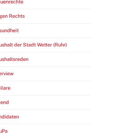
auenrechte
gen Rechts
sundheit
shalt der Stadt Wetter (Ruhr)
ushaltsreden
erview
ilare
gend
ndidaten
JuPa